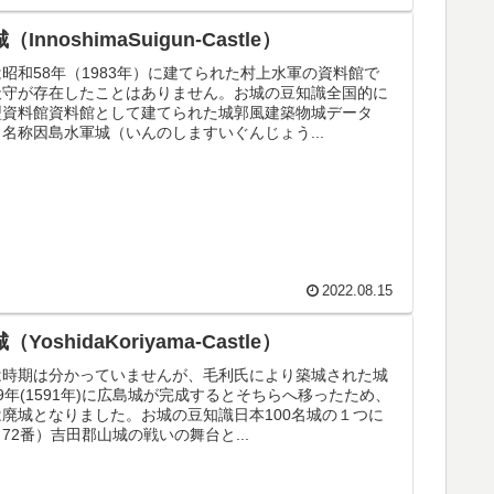
nnoshimaSuigun-Castle）
昭和58年（1983年）に建てられた村上水軍の資料館で
天守が存在したことはありません。お城の豆知識全国的に
型資料館資料館として建てられた城郭風建築物城データ
名称因島水軍城（いんのしますいぐんじょう...
2022.08.15
oshidaKoriyama-Castle）
は時期は分かっていませんが、毛利氏により築城された城
9年(1591年)に広島城が完成するとそちらへ移ったため、
廃城となりました。お城の豆知識日本100名城の１つに
72番）吉田郡山城の戦いの舞台と...