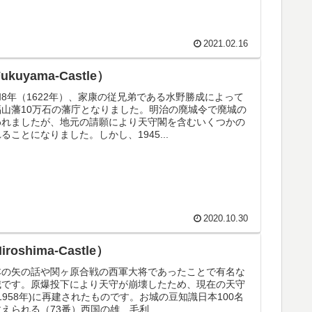
2021.02.16
kuyama-Castle）
8年（1622年）、家康の従兄弟である水野勝成によって
福山藩10万石の藩庁となりました。明治の廃城令で廃城の
われましたが、地元の請願により天守閣を含むいくつかの
ることになりました。しかし、1945...
2020.10.30
oshima-Castle）
本の矢の話や関ヶ原合戦の西軍大将であったことで有名な
城です。原爆投下により天守が崩壊したため、現在の天守
(1958年)に再建されたものです。お城の豆知識日本100名
えられる（73番）西国の雄、毛利...