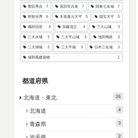
豊臣秀吉
7
黒田官兵衛
7
関東七名城
7
明智光秀
6
木造復元天守
5
国宝天守
5
織田信長
4
加藤清正
4
三大山城
3
三大水城
3
三大平山城
3
池田輝政
3
三大湖城
3
三大平城
3
日本三名城
3
城郭風建築物
1
都道府県
26
北海道・東北
4
北海道
3
青森県
2
岩手県