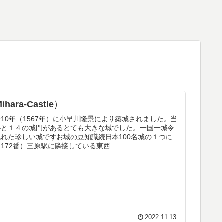
ara-Castle）
10年（1567年）に小早川隆景により築城されました。当
櫓と１４の城門があるとても大きな城でした。一国一城令
れた珍しい城ですお城の豆知識続日本100名城の１つに
172番）三原駅に隣接している東西...
2022.11.13