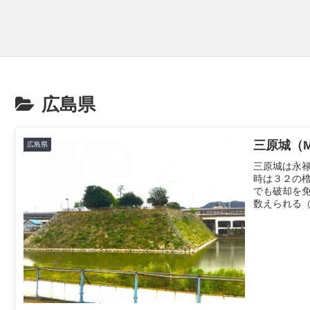
広島県
三原城（Mih
広島県
三原城は永禄
時は３２の
でも破却を免
数えられる（