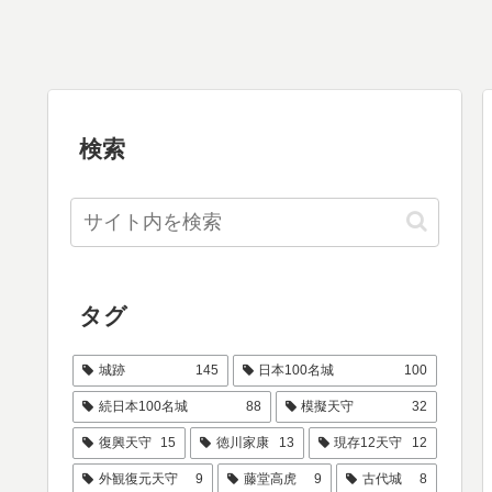
検索
タグ
城跡
145
日本100名城
100
続日本100名城
88
模擬天守
32
復興天守
15
徳川家康
13
現存12天守
12
外観復元天守
9
藤堂高虎
9
古代城
8