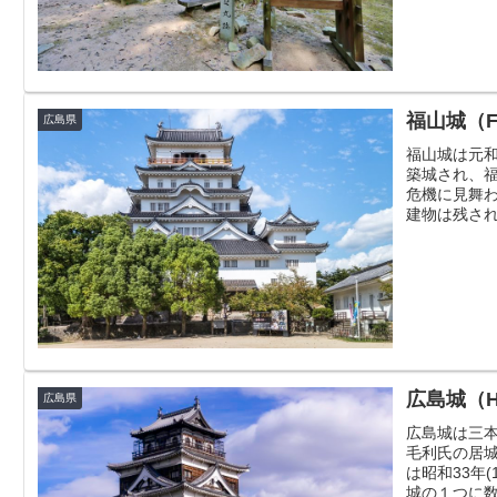
福山城（Fu
広島県
福山城は元和
築城され、
危機に見舞
建物は残され
広島城（Hir
広島県
広島城は三
毛利氏の居
は昭和33年
城の１つに数