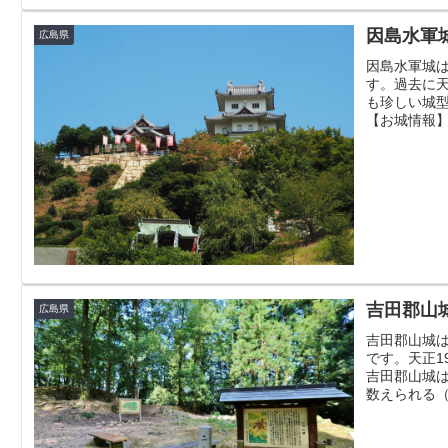
因島水軍城（I
広島県
因島水軍城は
す。過去に
も珍しい城
【お城情報】
吉田郡山城（Y
広島県
吉田郡山城
です。天正1
吉田郡山城は
数えられる（