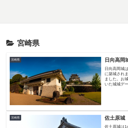
宮崎県
日向高岡城（
宮崎県
日向高岡城は
に築城されま
ました。お
いた城城デー
佐土原城（S
宮崎県
佐土原城は