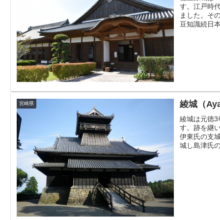
す。江戸時
ました。そ
豆知識続日本
綾城（Aya
宮崎県
綾城は元徳3
す。跡を継
伊東氏の支
城し島津氏の