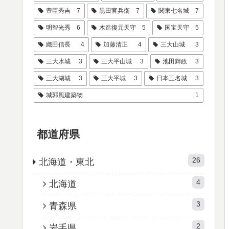
豊臣秀吉
7
黒田官兵衛
7
関東七名城
7
明智光秀
6
木造復元天守
5
国宝天守
5
織田信長
4
加藤清正
4
三大山城
3
三大水城
3
三大平山城
3
池田輝政
3
三大湖城
3
三大平城
3
日本三名城
3
城郭風建築物
1
都道府県
26
北海道・東北
4
北海道
3
青森県
2
岩手県