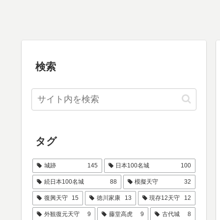
検索
タグ
城跡
145
日本100名城
100
続日本100名城
88
模擬天守
32
復興天守
15
徳川家康
13
現存12天守
12
外観復元天守
9
藤堂高虎
9
古代城
8