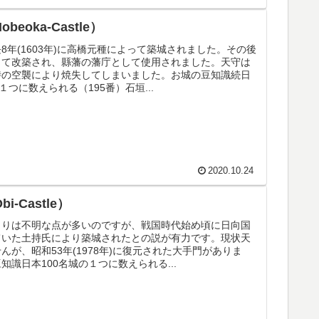
beoka-Castle）
8年(1603年)に高橋元種によって築城されました。その後
って改築され、縣藩の藩庁として使用されました。天守は
時の空襲により焼失してしまいました。お城の豆知識続日
１つに数えられる（195番）石垣...
2020.10.24
i-Castle）
まりは不明な点が多いのですが、戦国時代始め頃に日向国
ていた土持氏により築城されたとの説が有力です。現状天
んが、昭和53年(1978年)に復元された大手門がありま
知識日本100名城の１つに数えられる...