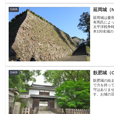
延岡城（No
宮崎県
延岡城は慶長
有馬氏によ
太平洋戦争
本100名城の
飫肥城（Ob
宮崎県
飫肥城の始
で力を持っ
守はありませ
す。お城の豆