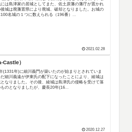
代には島津家の居城としてまた、佐土原藩の藩庁が置かれ
の後城は廃藩置県により廃城、破却となりました。お城の
100名城の１つに数えられる（196番）...
2021.02.28
-Castle）
年(1331年)に細川義門が築いたのが始まりとされていま
いだ細川義遠が伊東氏の配下になったことにより、綾城は
城となりました。その後、綾城は島津氏の侵略を受けて落
ものとなりましたが、慶長20年(16...
2020.12.27