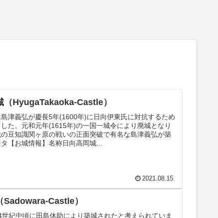
HyugaTakaoka-Castle）
島津義弘が慶長5年(1600年)に日向伊東氏に対抗するため
した。元和元年(1615年)の一国一城令により廃城となり
城の豆知識関ヶ原の戦いの正面突破で有名な島津義弘が築
タ【お城情報】名称日向高岡城...
2021.08.15
adowara-Castle）
14世紀中頃に田島休助により築城されたと考えられていま