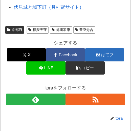
伏見城と城下町（月桂冠サイト）
京都府
模擬天守
徳川家康
豊臣秀吉
シェアする
X
Facebook
はてブ
LINE
コピー
toraをフォローする
tora