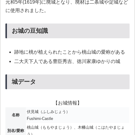
元和5年(1619年)に廃城となり、廃材は二条城や淀城など
に使用されました。
お城の豆知識
跡地に桃が植えられたことから桃山城の愛称がある
二大天下人である豊臣秀吉、徳川家康ゆかりの城
城データ
【お城情報】
伏見城（ふしみじょう）
名称
Fushimi-Castle
桃山城（ももやまじょう）、木幡山城（こはたやまじょ
別名/愛称
う）