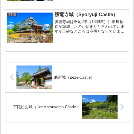
名ですが、こちらは「二の丸御殿」で二
条城天守ではありま...
勝竜寺城（Syoryuji-Castle）
京都府
勝龍寺城は暦応2年（1339年）に細川頼
春が築城したのが始まりと言われていま
すが正確なところは不明となっていま
す。永禄11年（1568年）には織田信長vs
三好三人衆が戦った勝龍寺城の戦いの舞
台ともなっています。天正6年（1578
年）には細川...
膳所城（Zeze-Castle）
宇陀松山城（UdaMatsuyama-Castle）