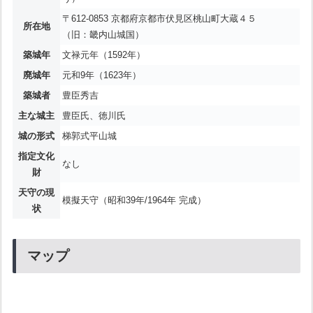
〒612-0853 京都府京都市伏見区桃山町大蔵４５
所在地
（旧：畿内山城国）
築城年
文禄元年（1592年）
廃城年
元和9年（1623年）
築城者
豊臣秀吉
主な城主
豊臣氏、徳川氏
城の形式
梯郭式平山城
指定文化
なし
財
天守の現
模擬天守（昭和39年/1964年 完成）
状
マップ