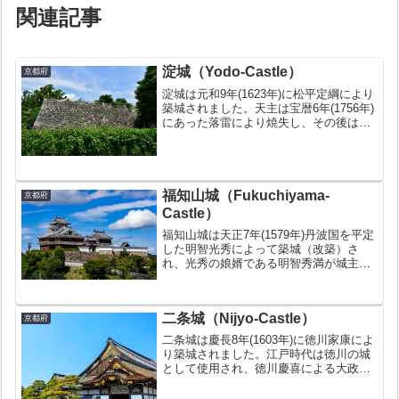
関連記事
淀城（Yodo-Castle）
京都府
淀城は元和9年(1623年)に松平定綱により
築城されました。天主は宝暦6年(1756年)
にあった落雷により焼失し、その後は再
建されることはありませんでした。鳥羽
伏見の戦い時、幕府軍が新政府軍に敗北
して淀城に籠もろうとしたが淀藩に拒絶
された事...
福知山城（Fukuchiyama-
京都府
Castle）
福知山城は天正7年(1579年)丹波国を平定
した明智光秀によって築城（改築）さ
れ、光秀の娘婿である明智秀満が城主と
なりました。その後城主は度々変わりま
したが、寛文9年(1669年)に朽木種昌が入
城以降は約200年にわたり朽木氏が城を
二条城（Nijyo-Castle）
治めまし...
京都府
二条城は慶長8年(1603年)に徳川家康によ
り築城されました。江戸時代は徳川の城
として使用され、徳川慶喜による大政奉
還の後は京都府庁として使用されまし
た。二条城といえば上の写真の建物が有