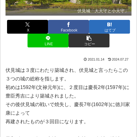
伏見城「大天守と小天守」
X
Facebook
はてブ
LINE
コピー
2021.01.14
2024.07.27
伏見城は３度にわたり築城され、伏見城と言ったらこの
３つの城の総称を指します。
初めは1592年(文禄元年)に、２度目は慶長2年(1597年)に
豊臣秀吉により築城されました。
その後伏見城の戦いで焼失し、慶長7年(1602年)に徳川家
康によって
再建されたものが３回目になります。