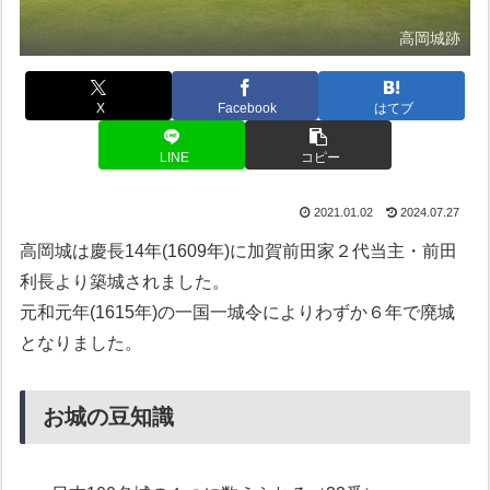
高岡城跡
X
Facebook
はてブ
LINE
コピー
2021.01.02
2024.07.27
高岡城は慶長14年(1609年)に加賀前田家２代当主・前田
利長より築城されました。
元和元年(1615年)の一国一城令によりわずか６年で廃城
となりました。
お城の豆知識