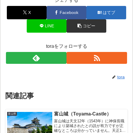
シェアする
X
Facebook
はてブ
LINE
コピー
toraをフォローする
tora
関連記事
富山城（Toyama-Castle）
富山県
富山城は天文12年（1543年）に神保長職
により築城されたとの説が有力ですが正
確なところは分かっていません。天正10