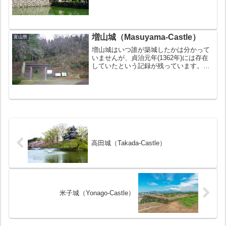
年(1582年)に城主となった佐々成政によ
り大規模な改修が行われましたが、豊臣
秀吉のより破却されてしまいました。
（富山の役）...
増山城（Masuyama-Castle）
富山県
増山城はいつ誰が築城したかは分かって
いませんが、貞治元年(1362年)には存在
していたという記録が残っています。上
杉謙信や織田信長などに攻められ、目ま
ぐるしく城主が変わる激動の歴史を辿り
ましたが、慶長20年(1615年)の一国一城
令により廃...
高田城（Takada-Castle）
米子城（Yonago-Castle）