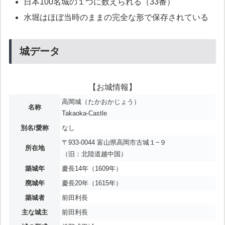
日本100名城の１つに数えられる（33番）
水堀はほぼ当時のままの完全な形で保存されている
城データ
【お城情報】
高岡城（たかおかじょう）
名称
Takaoka-Castle
別名/愛称
なし
〒933-0044 富山県高岡市古城１−９
所在地
（旧：北陸道越中国）
築城年
慶長14年（1609年）
廃城年
慶長20年（1615年）
築城者
前田利長
主な城主
前田利長