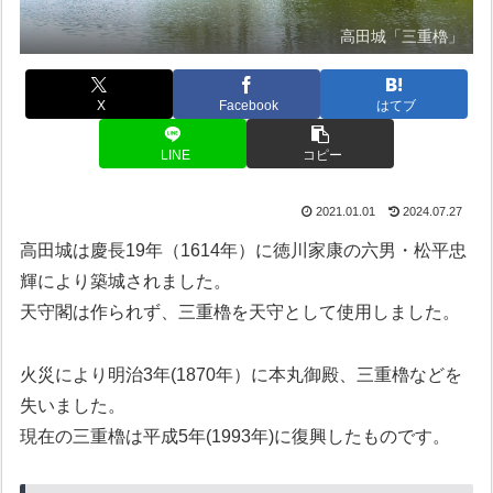
高田城「三重櫓」
X
Facebook
はてブ
LINE
コピー
2021.01.01
2024.07.27
高田城は慶長19年（1614年）に徳川家康の六男・松平忠
輝により築城されました。
天守閣は作られず、三重櫓を天守として使用しました。
火災により明治3年(1870年）に本丸御殿、三重櫓などを
失いました。
現在の三重櫓は平成5年(1993年)に復興したものです。