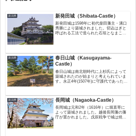
新発田城（Shibata-Castle）
新潟県
新発田城は1598年に初代柴田藩主・溝口
秀勝により築城されました。切込はぎと
呼ばれる工法で造られた石垣となまこ壁
の天守が特徴です。お城の豆知識日本
100名城の１つに数えられる三階櫓の独
特の形状をした屋根は必見城データ【お
城情報】名称新発田城...
春日山城（Kasugayama-
新潟県
Castle）
春日山城は南北朝時代に上杉氏によって
築城されたのが始まりと考えられていま
す。永正4年(1507年)に守護代であった長
尾為景が城主となり、その後、為景、晴
景、景虎（上杉謙信）、景勝と４代にわ
たり上杉氏の居城となりました。上杉景
長岡城（Nagaoka-Castle）
勝が会津へ移った...
新潟県
長岡城は元和2年（1616年）に堀直寄に
よって築城されました。越後長岡藩の藩
庁が置かれました。戊辰戦争で城は焼失
し、廃城となりました。お城の豆知識本
丸跡地は現在JR長岡駅となっている模擬
天守は城があった場所とは全く関係ない