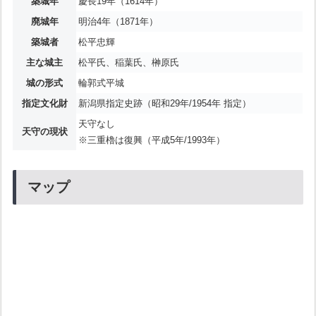
築城年
慶長19年（1614年）
廃城年
明治4年（1871年）
築城者
松平忠輝
主な城主
松平氏、稲葉氏、榊原氏
城の形式
輪郭式平城
指定文化財
新潟県指定史跡（昭和29年/1954年 指定）
天守なし
天守の現状
※三重櫓は復興（平成5年/1993年）
マップ