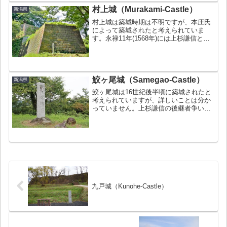
悠久山公園にある城...
村上城（Murakami-Castle）
新潟県
村上城は築城時期は不明ですが、本庄氏
によって築城されたと考えられていま
す。永禄11年(1568年)には上杉謙信との
篭城戦が行われるなど、度々戦の舞台に
もなりました。江戸時代になると、北越
後の拠点としてまた村上藩主の居城とし
ての役割を担います...
鮫ヶ尾城（Samegao-Castle）
新潟県
鮫ヶ尾城は16世紀後半頃に築城されたと
考えられていますが、詳しいことは分か
っていません。上杉謙信の後継者争いが
発端の「御館の乱（おたてのらん）」で
敗れた三郎景虎が自刃した城として有名
です。お城の豆知識続日本100名城のひ
とつに数えられる（1...
九戸城（Kunohe-Castle）