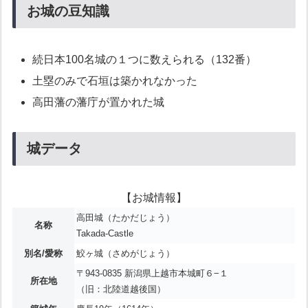
お城の豆知識
続日本100名城の１つに数えられる（132番）
土塁のみで石垣は築かれなかった
高田藩の藩庁が置かれた城
城データ
【お城情報】
高田城（たかだじょう）
名称
Takada-Castle
別名/愛称
鮫ヶ城（さめがじょう）
〒943-0835 新潟県上越市本城町６−１
所在地
（旧：北陸道越後国）