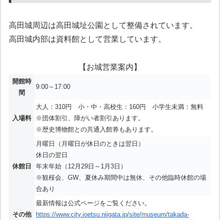
高田城周辺は高田城址公園として整備されています。
高田城内部は資料館として営業しています。
【お城営業案内】
開館時
9:00～17:00
間
大人：310円 小・中・高校生：160円 小学生未満：無料
入場料
※団体割引、障がい者割引あります。
※歴史博物館との共通入館券もあります。
月曜日（月曜日が休日のときは翌日）
休日の翌日
休館日
年末年始（12月29日～1月3日）
※観桜会、GW、夏休み期間中は無休、その他臨時休館の場
合あり
最新情報は公式ページをご覧ください。
その他
https://www.city.joetsu.niigata.jp/site/museum/takada-