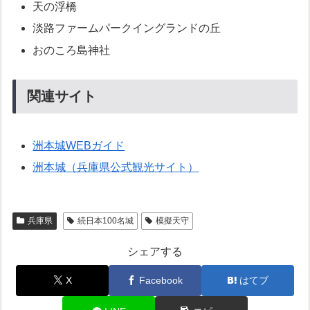
天の浮橋
淡路ファームパークイングランドの丘
おのころ島神社
関連サイト
洲本城WEBガイド
洲本城（兵庫県公式観光サイト）
兵庫県
続日本100名城
模擬天守
シェアする
X
Facebook
はてブ