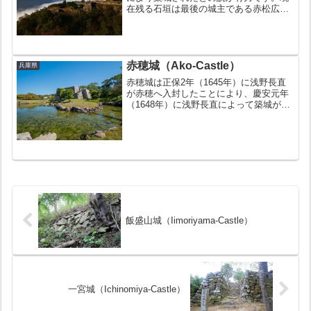
在残る石垣は最後の城主である赤松広秀
が改修したものです。城は関ケ原の戦い
慶長5年(1600年)の後に廃城となりまし
た。お城の豆知識日本100名城の１つに
数えられ...
赤穂城（Ako-Castle）
兵庫県
赤穂城は正保2年（1645年）に浅野長直
が赤穂へ入封したことにより、慶安元年
（1648年）に浅野長直によって築城が開
始され、寛文元年（1661年）に完成しま
した。大坂の陣の後に築城された日本で
も数少ない城として知られています。明
治6年（18...
飯盛山城（Iimoriyama-Castle）
一宮城（Ichinomiya-Castle）