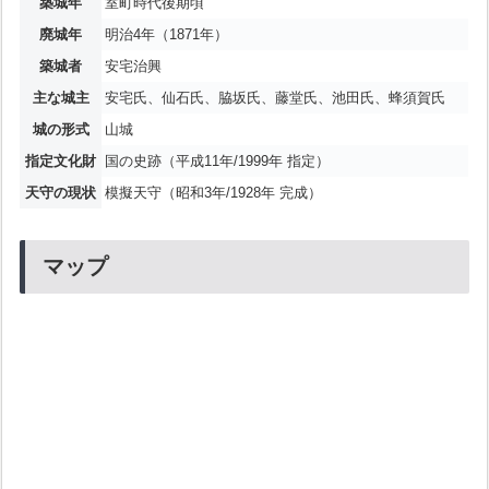
築城年
室町時代後期頃
廃城年
明治4年（1871年）
築城者
安宅治興
主な城主
安宅氏、仙石氏、脇坂氏、藤堂氏、池田氏、蜂須賀氏
城の形式
山城
指定文化財
国の史跡（平成11年/1999年 指定）
天守の現状
模擬天守（昭和3年/1928年 完成）
マップ