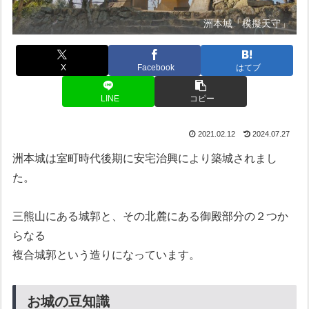
洲本城「模擬天守」
X
Facebook
はてブ
LINE
コピー
2021.02.12
2024.07.27
洲本城は室町時代後期に安宅治興により築城されまし
た。
三熊山にある城郭と、その北麓にある御殿部分の２つか
らなる
複合城郭という造りになっています。
お城の豆知識