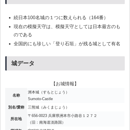
続日本100名城の１つに数えられる（164番）
現在の模擬天守は、模擬天守としては日本最古のも
のである
全国的にも珍しい「登り石垣」が残る城として有名
城データ
【お城情報】
洲本城（すもとじょう）
名称
Sumoto-Castle
別名/愛称
三熊城（みくまじょう）
〒656-0023 兵庫県洲本市小路谷１２７２
所在地
（旧：南海道淡路国）