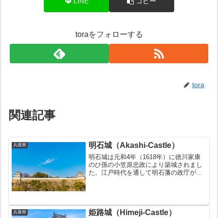
LINE
コピー
toraをフォローする
tora
関連記事
明石城（Akashi-Castle）
兵庫県
明石城は元和4年（1618年）に徳川家康
のひ孫の小笠原忠政により築城されまし
た。江戸時代を通して明石藩の政庁が置
かれました。明治時代に多くの建物が破
却されましたが、巽櫓と坤櫓は壊されず
に現存しています。お城の豆知識日本
100名城の１つに数え...
姫路城（Himeji-Castle）
兵庫県