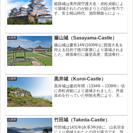
姫路城は美作国守護大名・赤松貞範によ
り築城されたのが始まりとの説が有力で
す。安土桃山時代、池田輝政らによって
現在のような大規模な城となりました。
太平洋戦争時の空襲にも奇跡的に焼失を
免れて今日まで姿をとどめています。現
存12天守の１つで、昭和...
篠山城（Sasayama-Castle）
兵庫県
篠山城は慶長14年(1609年)に西国大名を
抑える目的で徳川家康により築城されま
した。縄張奉行に藤堂高虎、普請奉行に
池田輝政と築城の名手が手掛けた名城で
す。明治の廃城令で廃城となりました
が、大書院は残されました。しかし、昭
和19年(1944...
黒井城（Kuroi-Castle）
兵庫県
黒井城は建武年間（1334年～1338年）頃
に赤松貞範により築城されました。丹波
攻めを行っていた明智光秀により、天正7
年（1579年）に攻め落とされました。
（黒井城の戦い）お城の豆知識黒井城の
戦いの舞台城データ【お城情報】名称黒
井城（くろい...
竹田城（Takeda-Castle）
兵庫県
竹田城は1431年(永享3年)頃に、山名宗全
により築城されたとの説が有力です。現