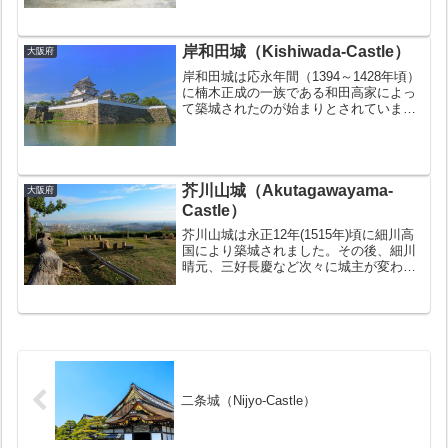
れる「千早城の戦い」の舞台にもなった
城で、激しい籠城戦が行われましたが落
城しなかった堅固...
岸和田城（Kishiwada-Castle）
大阪府
岸和田城は応永年間（1394～1428年頃）
に楠木正成の一族である和田高家によっ
て築城されたのが始まりとされていま
す。豊臣秀吉による紀州征伐のため、小
出秀政や岡部宣勝らによって改築され寛
永17年（1640年）に完成しました。その
後、文政10...
芥川山城（Akutagawayama-
大阪府
Castle）
芥川山城は永正12年(1515年)頃に細川高
国により築城されました。その後、細川
晴元、三好長慶など次々に城主が変わっ
ています。永禄11年(1568年)に織田信長
により侵攻され、和田惟政が城主となり
ましたが、惟政が高槻城に移ると、やが
て廃城と...
二条城（Nijyo-Castle）