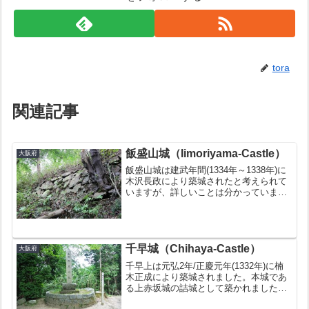
tora
関連記事
飯盛山城（Iimoriyama-Castle）
大阪府
飯盛山城は建武年間(1334年～1338年)に
木沢長政により築城されたと考えられて
いますが、詳しいことは分かっていませ
ん。70以上の曲輪が確認されている巨大
な城で、続日本100名城の１つにも数え
られています。お城の豆知識続日本100
名城の１...
千早城（Chihaya-Castle）
大阪府
千早上は元弘2年/正慶元年(1332年)に楠
木正成により築城されました。本城であ
る上赤坂城の詰城として築かれました。
南北朝時代を描いた「太平記」でも描か