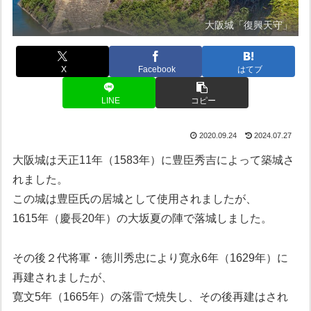
大阪城「復興天守」
X
Facebook
はてブ
LINE
コピー
2020.09.24
2024.07.27
大阪城は天正11年（1583年）に豊臣秀吉によって築城さ
れました。
この城は豊臣氏の居城として使用されましたが、
1615年（慶長20年）の大坂夏の陣で落城しました。
その後２代将軍・徳川秀忠により寛永6年（1629年）に
再建されましたが、
寛文5年（1665年）の落雷で焼失し、その後再建はされ