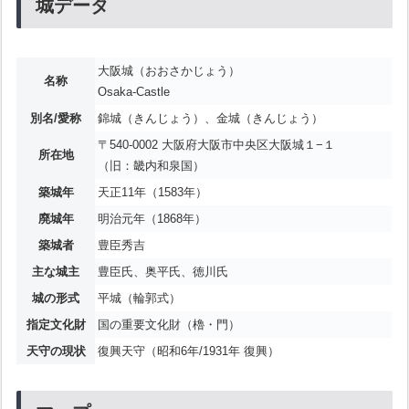
城データ
大阪城（おおさかじょう）
名称
Osaka-Castle
別名/愛称
錦城（きんじょう）、金城（きんじょう）
〒540-0002 大阪府大阪市中央区大阪城１−１
所在地
（旧：畿内和泉国）
築城年
天正11年（1583年）
廃城年
明治元年（1868年）
築城者
豊臣秀吉
主な城主
豊臣氏、奥平氏、徳川氏
城の形式
平城（輪郭式）
指定文化財
国の重要文化財（櫓・門）
天守の現状
復興天守（昭和6年/1931年 復興）