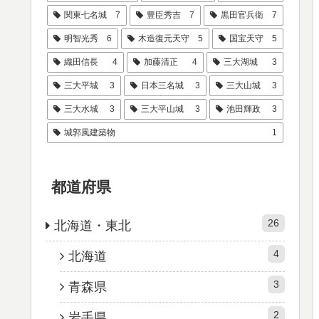
関東七名城
7
豊臣秀吉
7
黒田官兵衛
7
明智光秀
6
木造復元天守
5
国宝天守
5
織田信長
4
加藤清正
4
三大湖城
3
三大平城
3
日本三名城
3
三大山城
3
三大水城
3
三大平山城
3
池田輝政
3
城郭風建築物
1
都道府県
26
北海道・東北
4
北海道
3
青森県
2
岩手県