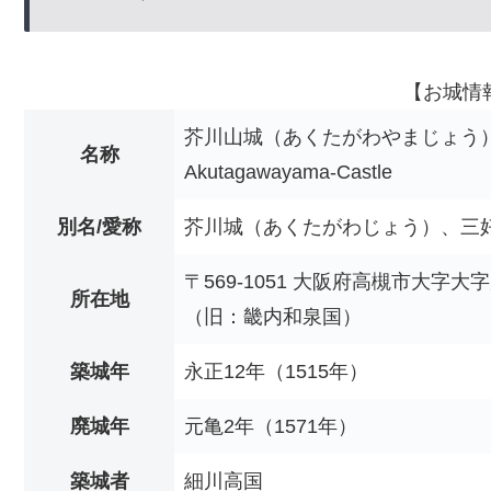
【お城情
芥川山城（あくたがわやまじょう
名称
Akutagawayama-Castle
別名/愛称
芥川城（あくたがわじょう）、三
〒569-1051 大阪府高槻市大字大
所在地
（旧：畿内和泉国）
築城年
永正12年（1515年）
廃城年
元亀2年（1571年）
築城者
細川高国