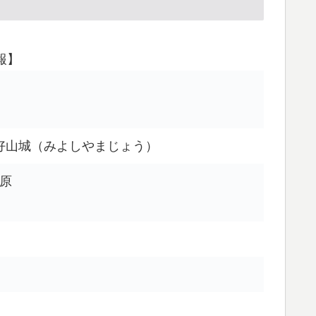
報】
）
好山城（みよしやまじょう）
字原