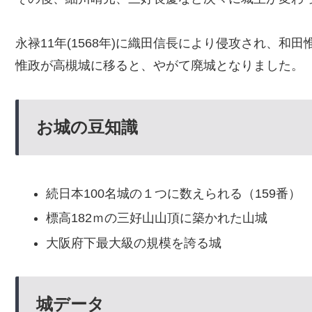
永禄11年(1568年)に織田信長により侵攻され、和
惟政が高槻城に移ると、やがて廃城となりました。
お城の豆知識
続日本100名城の１つに数えられる（159番）
標高182ｍの三好山山頂に築かれた山城
大阪府下最大級の規模を誇る城
城データ