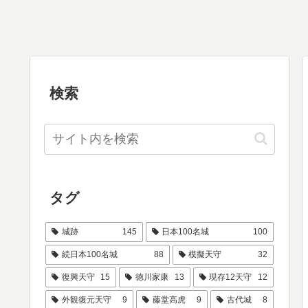
検索
タグ
城跡
145
日本100名城
100
続日本100名城
88
模擬天守
32
復興天守
15
徳川家康
13
現存12天守
12
外観復元天守
9
藤堂高虎
9
古代城
8