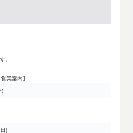
ます。
 営業案内】
で）
日)