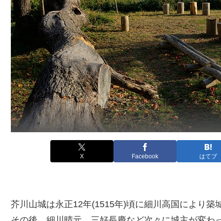
X
Facebook
はてブ
芥川山城は永正12年(1515年)頃に細川高国により
その後、細川晴元、三好長慶など次々に城主が変わ