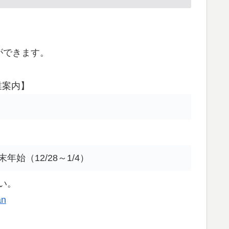
ができます。
業案内】
始（12/28～1/4）
い。
an