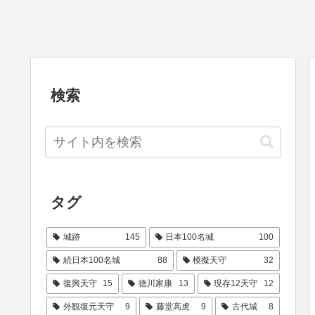
検索
タグ
城跡
145
日本100名城
100
続日本100名城
88
模擬天守
32
復興天守
15
徳川家康
13
現存12天守
12
外観復元天守
9
藤堂高虎
9
古代城
8