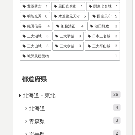
豊臣秀吉
7
黒田官兵衛
7
関東七名城
7
明智光秀
6
木造復元天守
5
国宝天守
5
織田信長
4
加藤清正
4
池田輝政
3
三大湖城
3
三大平城
3
日本三名城
3
三大山城
3
三大水城
3
三大平山城
3
城郭風建築物
1
都道府県
26
北海道・東北
4
北海道
3
青森県
2
岩手県