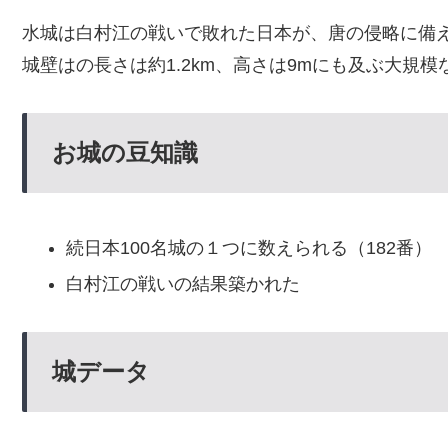
水城は白村江の戦いで敗れた日本が、唐の侵略に備
城壁はの長さは約1.2km、高さは9mにも及ぶ大規
お城の豆知識
続日本100名城の１つに数えられる（182番）
白村江の戦いの結果築かれた
城データ