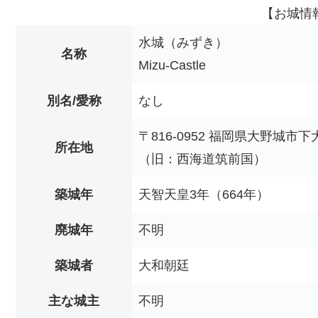
【お城情
水城（みずき）
名称
Mizu-Castle
別名/愛称
なし
〒816-0952 福岡県大野城市
所在地
（旧：西海道筑前国）
築城年
天智天皇3年（664年）
廃城年
不明
築城者
大和朝廷
主な城主
不明