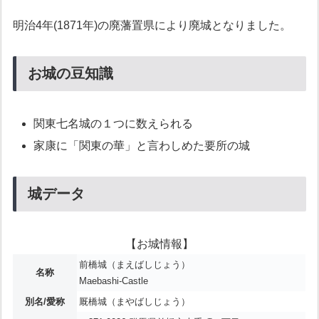
明治4年(1871年)の廃藩置県により廃城となりました。
お城の豆知識
関東七名城の１つに数えられる
家康に「関東の華」と言わしめた要所の城
城データ
【お城情報】
前橋城（まえばしじょう）
名称
Maebashi-Castle
別名/愛称
厩橋城（まやばしじょう）