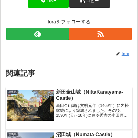
LINE
コピー
toraをフォローする
tora
関連記事
新田金山城（NittaKanayama-
群馬県
Castle）
新田金山城は文明元年（1469年）に岩松
家純により築城されました。その後、
1590年(天正18年)に豊臣秀吉の小田原征
伐にて落城し、同年廃城となりました。
お城の豆知識日本100名城の１つに数え
られる（17番）関東七名城のひとつに数
沼田城（Numata-Castle）
群馬県
えられる上...