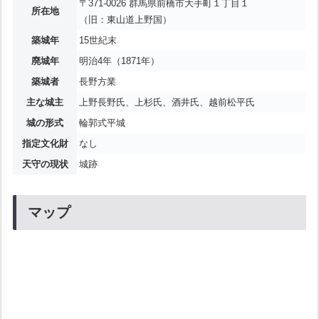
〒371-0026 群馬県前橋市大手町１丁目１
所在地
（旧：東山道上野国）
築城年
15世紀末
廃城年
明治4年（1871年）
築城者
長野方業
主な城主
上野長野氏、上杉氏、酒井氏、越前松平氏
城の形式
輪郭式平城
指定文化財
なし
天守の現状
城跡
マップ