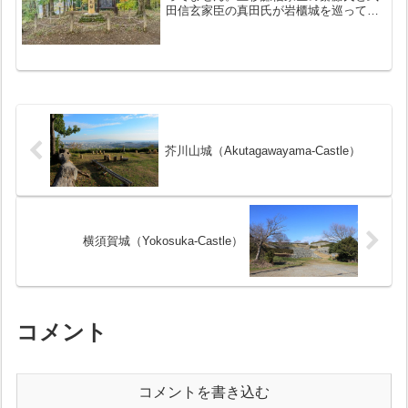
田信玄家臣の真田氏が岩櫃城を巡って争
いました。お城の豆知識続日本100名城
の１つに数えられる（117番）標高800ｍ
の岩櫃山にそびえる城真田の城と呼ばれ
る天然の岩壁と吾...
芥川山城（Akutagawayama-Castle）
横須賀城（Yokosuka-Castle）
コメント
コメントを書き込む