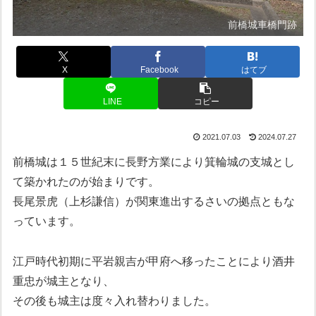
前橋城車橋門跡
X
Facebook
はてブ
LINE
コピー
2021.07.03
2024.07.27
前橋城は１５世紀末に長野方業により箕輪城の支城とし
て築かれたのが始まりです。
長尾景虎（上杉謙信）が関東進出するさいの拠点ともな
っています。
江戸時代初期に平岩親吉が甲府へ移ったことにより酒井
重忠が城主となり、
その後も城主は度々入れ替わりました。