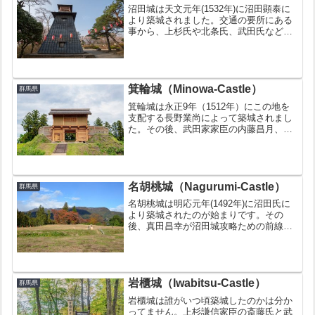
沼田城は天文元年(1532年)に沼田顕泰に
より築城されました。交通の要所にある
事から、上杉氏や北条氏、武田氏などの
戦国大名による争奪戦が繰り広げられま
した。江戸時代には沼田藩の藩庁が置か
れましたが、天和2年（1682年）に徳川
幕府の命により...
箕輪城（Minowa-Castle）
群馬県
箕輪城は永正9年（1512年）にこの地を
支配する長野業尚によって築城されまし
た。その後、武田家家臣の内藤昌月、織
田家家臣の滝川一益、北条氏邦、徳川家
家臣の井伊直政とめまぐるしく城主が変
わったお城として有名です。大規模な堀
が特徴で難攻不落のお...
名胡桃城（Nagurumi-Castle）
群馬県
名胡桃城は明応元年(1492年)に沼田氏に
より築城されたのが始まりです。その
後、真田昌幸が沼田城攻略ための前線基
地を置きました。小田原征伐で北条氏が
滅亡し、名胡桃城は役目を終え廃城とな
りました。お城の豆知識続日本100名城
の１つに数えられる...
岩櫃城（Iwabitsu-Castle）
群馬県
岩櫃城は誰がいつ頃築城したのかは分か
ってません。上杉謙信家臣の斎藤氏と武