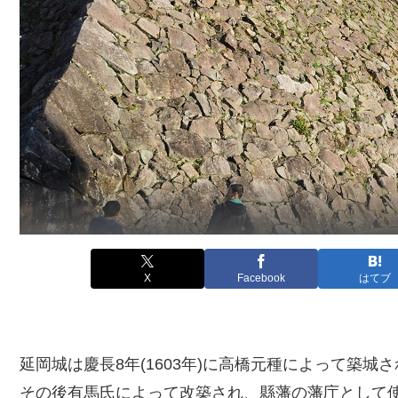
X
Facebook
はてブ
延岡城は慶長8年(1603年)に高橋元種によって築城
その後有馬氏によって改築され、縣藩の藩庁として