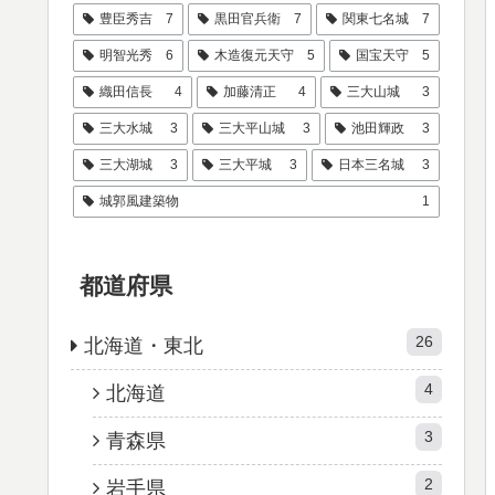
豊臣秀吉
7
黒田官兵衛
7
関東七名城
7
明智光秀
6
木造復元天守
5
国宝天守
5
織田信長
4
加藤清正
4
三大山城
3
三大水城
3
三大平山城
3
池田輝政
3
三大湖城
3
三大平城
3
日本三名城
3
城郭風建築物
1
都道府県
26
北海道・東北
4
北海道
3
青森県
2
岩手県