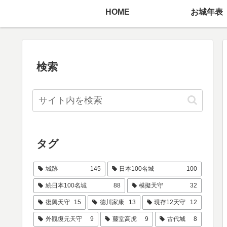
HOME
お城年表
検索
タグ
城跡
145
日本100名城
100
続日本100名城
88
模擬天守
32
復興天守
15
徳川家康
13
現存12天守
12
外観復元天守
9
藤堂高虎
9
古代城
8