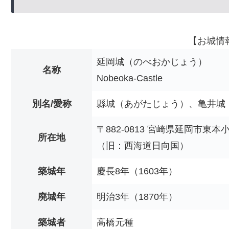
【お城情
延岡城（のべおかじょう）
名称
Nobeoka-Castle
別名/愛称
縣城（あがたじょう）、亀井城
〒882-0813 宮崎県延岡市東本
所在地
（旧：西海道日向国）
築城年
慶長8年（1603年）
廃城年
明治3年（1870年）
築城者
高橋元種