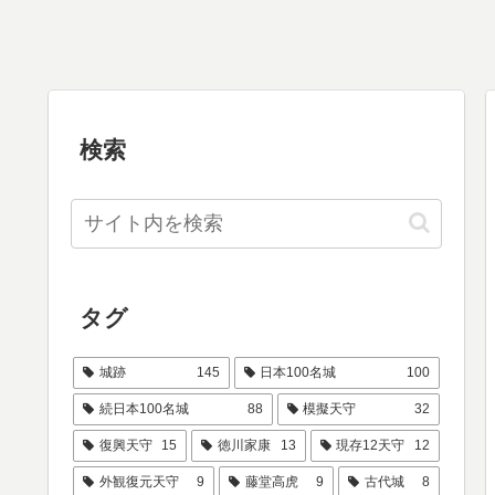
検索
タグ
城跡
145
日本100名城
100
続日本100名城
88
模擬天守
32
復興天守
15
徳川家康
13
現存12天守
12
外観復元天守
9
藤堂高虎
9
古代城
8