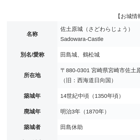
【お城情
佐土原城（さどわらじょう）
名称
Sadowara-Castle
別名/愛称
田島城、鶴松城
〒880-0301 宮崎県宮崎市佐
所在地
（旧：西海道日向国）
築城年
14世紀中頃（1350年頃）
廃城年
明治3年（1870年）
築城者
田島休助