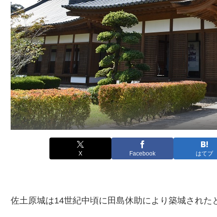
X
Facebook
はてブ
佐土原城は14世紀中頃に田島休助により築城された