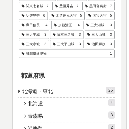
関東七名城
7
豊臣秀吉
7
黒田官兵衛
7
明智光秀
6
木造復元天守
5
国宝天守
5
織田信長
4
加藤清正
4
三大湖城
3
三大平城
3
日本三名城
3
三大山城
3
三大水城
3
三大平山城
3
池田輝政
3
城郭風建築物
1
都道府県
26
北海道・東北
4
北海道
3
青森県
2
岩手県