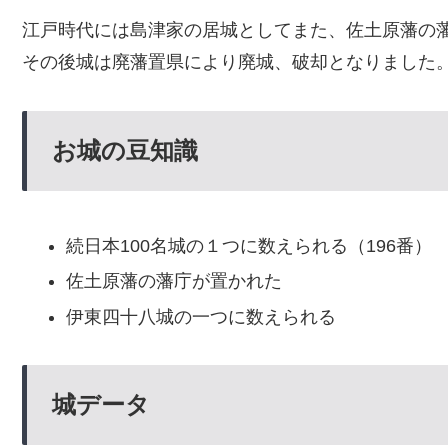
江戸時代には島津家の居城としてまた、佐土原藩の
その後城は廃藩置県により廃城、破却となりました
お城の豆知識
続日本100名城の１つに数えられる（196番）
佐土原藩の藩庁が置かれた
伊東四十八城の一つに数えられる
城データ