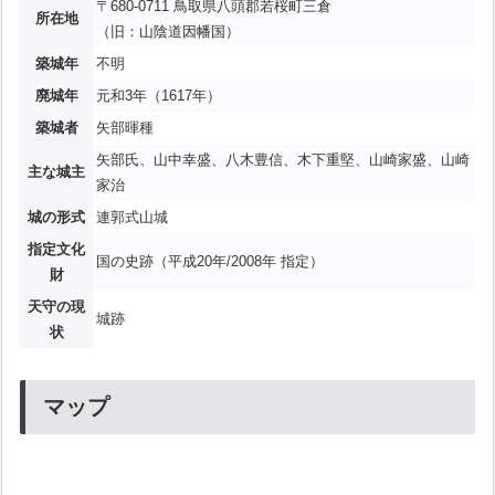
〒680-0711 鳥取県八頭郡若桜町三倉
所在地
（旧：山陰道因幡国）
築城年
不明
廃城年
元和3年（1617年）
築城者
矢部暉種
矢部氏、山中幸盛、八木豊信、木下重堅、山崎家盛、山崎
主な城主
家治
城の形式
連郭式山城
指定文化
国の史跡（平成20年/2008年 指定）
財
天守の現
城跡
状
マップ