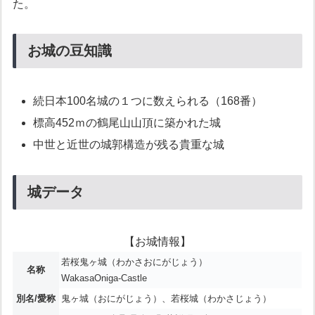
た。
お城の豆知識
続日本100名城の１つに数えられる（168番）
標高452ｍの鶴尾山山頂に築かれた城
中世と近世の城郭構造が残る貴重な城
城データ
【お城情報】
若桜鬼ヶ城（わかさおにがじょう）
名称
WakasaOniga-Castle
別名/愛称
鬼ヶ城（おにがじょう）、若桜城（わかさじょう）