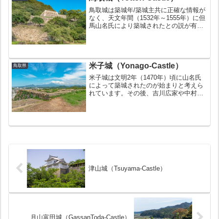
鳥取城は築城年/築城主共に正確な情報が
なく、天文年間（1532年～1555年）に但
馬山名氏により築城されたとの説が有力
です。戦国時代から江戸時代に渡りその
時期その時期の遺構を見る事ができるた
め「城郭の博物館」とも称されます。巻
石垣と呼ばれる...
米子城（Yonago-Castle）
鳥取県
米子城は文明2年（1470年）頃に山名氏
によって築城されたのが始まりと考えら
れています。その後、吉川広家や中村一
忠により改築が行われ米子城は完成しま
した。明治4年(1871年)の廃藩置県により
廃城となりました。お城の豆知識続日本
100名城の...
津山城（Tsuyama-Castle）
月山富田城（GassanToda-Castle）