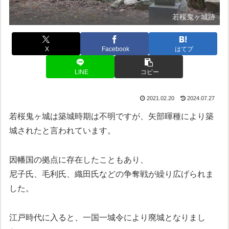
若桜鬼ヶ城跡
X
Facebook
はてブ
LINE
コピー
2021.02.20
2024.07.27
若桜鬼ヶ城は築城時期は不明ですが、矢部暉種により築
城されたと言われています。
因幡国の拠点に存在したこともあり、
尼子氏、毛利氏、織田氏などの争奪戦が繰り広げられま
した。
江戸時代に入ると、一国一城令により廃城となりまし