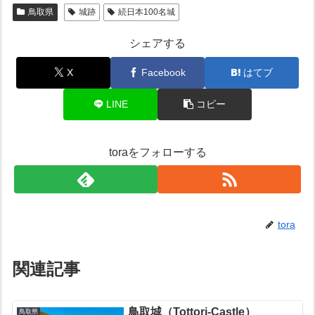
鳥取県
城跡
続日本100名城
シェアする
X
Facebook
はてブ
LINE
コピー
toraをフォローする
tora
関連記事
鳥取城（Tottori-Castle）
鳥取県