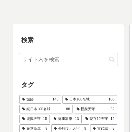
検索
タグ
城跡
145
日本100名城
100
続日本100名城
88
模擬天守
32
復興天守
15
徳川家康
13
現存12天守
12
藤堂高虎
9
外観復元天守
9
古代城
8