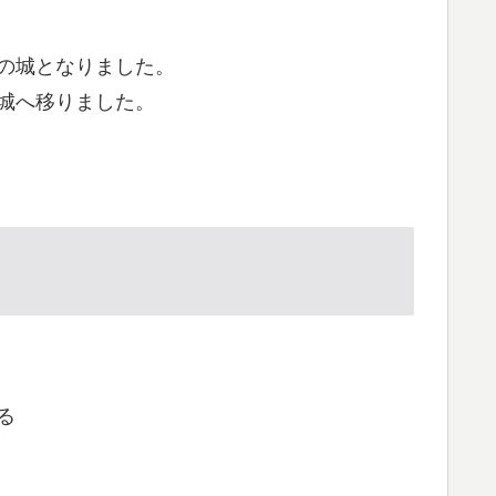
雄の城となりました。
島城へ移りました。
る