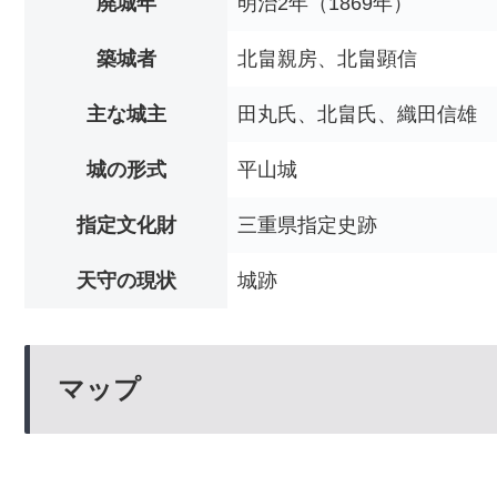
廃城年
明治2年（1869年）
築城者
北畠親房、北畠顕信
主な城主
田丸氏、北畠氏、織田信雄
城の形式
平山城
指定文化財
三重県指定史跡
天守の現状
城跡
マップ