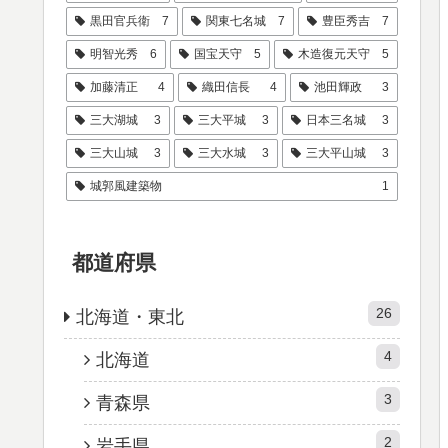
黒田官兵衛
7
関東七名城
7
豊臣秀吉
7
明智光秀
6
国宝天守
5
木造復元天守
5
加藤清正
4
織田信長
4
池田輝政
3
三大湖城
3
三大平城
3
日本三名城
3
三大山城
3
三大水城
3
三大平山城
3
城郭風建築物
1
都道府県
26
北海道・東北
4
北海道
3
青森県
2
岩手県