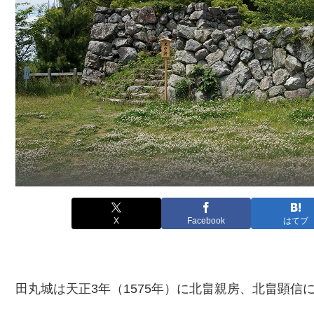
X
Facebook
はてブ
田丸城は天正3年（1575年）に北畠親房、北畠顕信