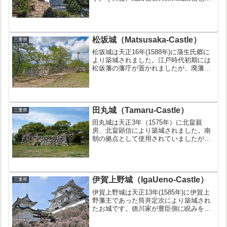
入城し、城下は発展しました。慶長13年
（1608年）には伊予から藤堂高虎が入城
して、城の大改修や城下町の整備を行い
明治の廃城...
松坂城（Matsusaka-Castle）
三重県
松坂城は天正16年(1588年)に蒲生氏郷に
より築城されました。江戸時代初期には
松坂藩の藩庁が置かれましたが、廃藩後
は紀州藩の城代が置かれました。明治4年
(1871年)の廃藩置県で廃城となりまし
た。お城の豆知識日本100名城の１つに
数えられ...
田丸城（Tamaru-Castle）
三重県
田丸城は天正3年（1575年）に北畠親
房、北畠顕信により築城されました。南
朝の拠点として使用されていましたが、
織田信長の伊勢攻略により天正3年(1575)
に織田信雄の城となりました。天正8年
(1580年)には火災により消失、信雄は松
ヶ島城へ...
伊賀上野城（IgaUeno-Castle）
三重県
伊賀上野城は天正13年(1585年)に伊賀上
野藩主であった筒井定次により築城され
たお城です。徳川家が豊臣側に睨みを効
かせるために築城が開始されました。慶
長16年(1611年)に徳川家康の命を受け築