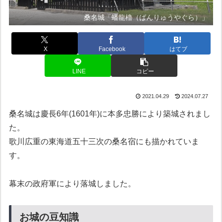
桑名城「蟠龍櫓（ばんりゅうやぐら）」
X
Facebook
はてブ
LINE
コピー
2021.04.29
2024.07.27
桑名城は慶長6年(1601年)に本多忠勝により築城されまし
た。
歌川広重の東海道五十三次の桑名宿にも描かれていま
す。
幕末の政府軍により落城しました。
お城の豆知識