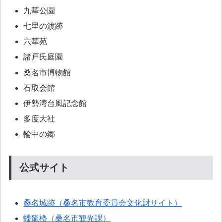
九華公園
七里の渡跡
六華苑
諸戸氏庭園
桑名市博物館
石取会館
伊勢湾台風記念館
多度大社
輪中の郷
公式サイト
桑名城跡（桑名市教育委員会文化財サイト）
蟠龍櫓（桑名市観光課）