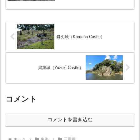
城の名手・藤堂高虎により改修が着手さ
れました...
鎌刃城（Kamaha-Castle）
湯築城（Yuzuki-Castle）
コメント
コメントを書き込む
ホーム
東海
三重県