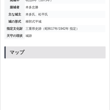
廃城年
明治6年（1873年）
築城者
本多忠勝
主な城主
本多氏、松平氏
城の形式
梯郭式平城
指定文化財
三重県史跡（昭和17年/1942年 指定）
天守の現状
城跡
マップ