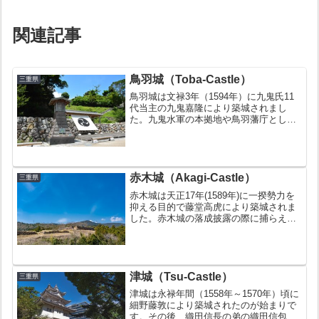
関連記事
鳥羽城（Toba-Castle）
三重県
鳥羽城は文禄3年（1594年）に九鬼氏11
代当主の九鬼嘉隆により築城されまし
た。九鬼水軍の本拠地や鳥羽藩庁として
使用されましたが、廃城令により明治4年
（1871年）に破却されました。お城の豆
知識鳥羽藩の藩庁が置かれた城大手門が
海側へ突出して...
赤木城（Akagi-Castle）
三重県
赤木城は天正17年(1589年)に一揆勢力を
抑える目的で藤堂高虎により築城されま
した。赤木城の落成披露の際に捕らえら
れた一揆の残党が、近くで多く処刑され
ています。元和元年(1615年)の一国一城
令により廃城となりました。お城の豆知
識続日本1...
津城（Tsu-Castle）
三重県
津城は永禄年間（1558年～1570年）頃に
細野藤敦により築城されたのが始まりで
す。その後、織田信長の弟の織田信包が