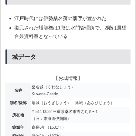
江戸時代には伊勢桑名藩の藩庁が置かれた
復元された蟠龍櫓は1階は水門管理所で、2階は展望
台兼資料室となっている
城データ
【お城情報】
桑名城（くわなじょう）
名称
Kuwana-Castle
別名/愛称
扇城（おうぎじょう）、旭城（あさひじょう）
〒511-0032 三重県桑名市吉之丸５−１
所在地
（旧：東海道伊勢国）
築城年
慶長6年（1601年）