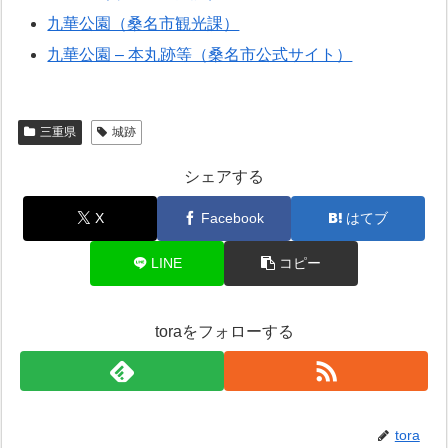
九華公園（桑名市観光課）
九華公園 – 本丸跡等（桑名市公式サイト）
三重県
城跡
シェアする
X
Facebook
はてブ
LINE
コピー
toraをフォローする
tora