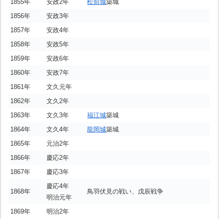
1855年
安政2年
松前城
築城
1856年
安政3年
1857年
安政4年
1858年
安政5年
1859年
安政6年
1860年
安政7年
1861年
文久元年
1862年
文久2年
1863年
文久3年
福江城
築城
1864年
文久4年
龍岡城
築城
1865年
元治2年
1866年
慶応2年
1867年
慶応3年
慶応4年
1868年
鳥羽伏見の戦い、戊辰戦争
明治元年
1869年
明治2年