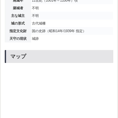
廃城年
11世紀（1001年～1100年）頃
築城者
不明
主な城主
不明
城の形式
古代城柵
指定文化財
国の史跡（昭和14年/1939年 指定）
天守の現状
城跡
マップ