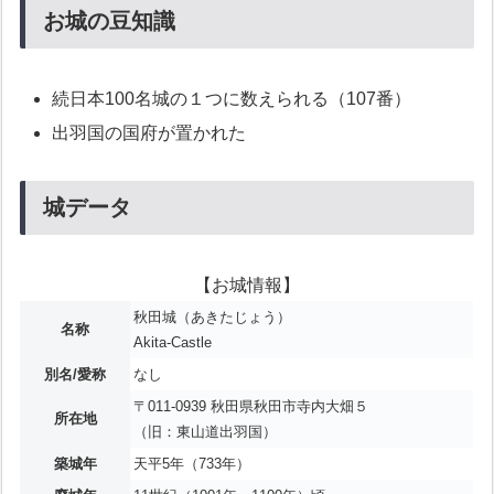
お城の豆知識
続日本100名城の１つに数えられる（107番）
出羽国の国府が置かれた
城データ
【お城情報】
秋田城（あきたじょう）
名称
Akita-Castle
別名/愛称
なし
〒011-0939 秋田県秋田市寺内大畑５
所在地
（旧：東山道出羽国）
築城年
天平5年（733年）