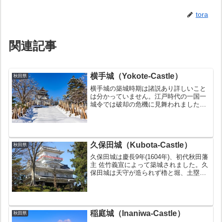
tora
関連記事
横手城（Yokote-Castle）
秋田県
横手城の築城時期は諸説あり詳しいこと
は分かっていません。江戸時代の一国一
城令では破却の危機に見舞われました
が、佐竹義宣の幕府への働きかけにより
破却は免れました。その後明治の廃城令
で廃城となりました。もともと天守は存
在しませんでしたが、昭和4...
久保田城（Kubota-Castle）
秋田県
久保田城は慶長9年(1604年)、初代秋田藩
主 佐竹義宣によって築城されました。久
保田城は天守が造られず櫓と堀、土塁の
みであることが特徴です。天守が造られ
なかったのは徳川幕府への配慮があった
からだと考えられています。1880年(明治
13年)...
稲庭城（Inaniwa-Castle）
秋田県