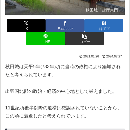
秋田城「政庁東門」
X
Facebook
はてブ
LINE
コピー
2021.01.26
2024.07.27
秋田城は天平5年(733年)頃に当時の政権により築城され
たと考えられています。
出羽国北部の政治・経済の中心地として栄えました。
11世紀頃後半以降の遺構は確認されていないことから、
この頃に衰退したと考えられています。