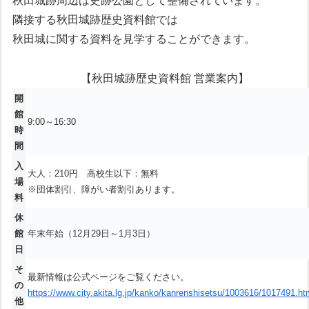
秋田城跡周辺は史跡公園として整備されています。
隣接する秋田城跡歴史資料館では
秋田城に関する資料を見学することができます。
【秋田城跡歴史資料館 営業案内】
開
館
9:00～16:30
時
間
入
大人：210円 高校生以下：無料
場
※団体割引、障がい者割引あります。
料
休
館
年末年始（12月29日～1月3日）
日
そ
最新情報は公式ページをご覧ください。
の
https://www.city.akita.lg.jp/kanko/kanrenshisetsu/1003616/1017491.ht
他