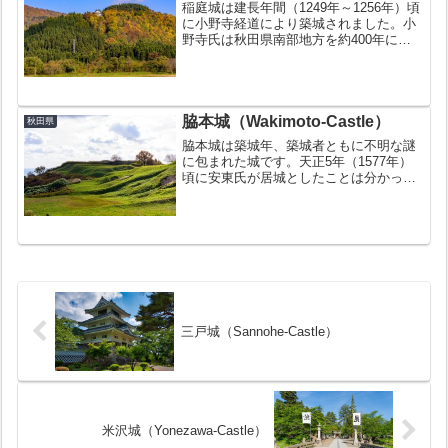
稲庭城は建長年間（1249年～1256年）頃
に小野寺経道により築城されました。小
野寺氏は秋田県南部地方を約400年に渡
り治めていた豪族です。文禄5年（1596
年）に廃城になっています。お城の豆知
識スロープカーで登城できる城黄金の間
は必見城デ...
脇本城（Wakimoto-Castle）
秋田県
脇本城は築城年、築城者ともに不明な謎
に包まれた城です。天正5年（1577年）
頃に安東氏が居城としたことは分かって
います。城の面積は約150haに及び、東
北最大級の城であったと伝わります。廃
城年も詳しいことは分かっておらず、天
正18年（159...
三戸城（Sannohe-Castle）
米沢城（Yonezawa-Castle）