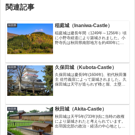
関連記事
稲庭城（Inaniwa-Castle）
秋田県
稲庭城は建長年間（1249年～1256年）頃
に小野寺経道により築城されました。小
野寺氏は秋田県南部地方を約400年に渡
り治めていた豪族です。文禄5年（1596
年）に廃城になっています。お城の豆知
識スロープカーで登城できる城黄金の間
は必見城デ...
久保田城（Kubota-Castle）
秋田県
久保田城は慶長9年(1604年)、初代秋田藩
主 佐竹義宣によって築城されました。久
保田城は天守が造られず櫓と堀、土塁の
みであることが特徴です。天守が造られ
なかったのは徳川幕府への配慮があった
からだと考えられています。1880年(明治
13年)...
秋田城（Akita-Castle）
秋田県
秋田城は天平5年(733年)頃に当時の政権
により築城されたと考えられています。
出羽国北部の政治・経済の中心地として
栄えました。11世紀頃後半以降の遺構は