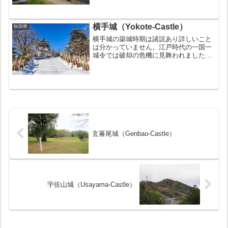
確認されていないことから、この頃に衰
退したと考えられています。お城の豆知
識続日本100名...
横手城（Yokote-Castle）
秋田県
横手城の築城時期は諸説あり詳しいこと
は分かっていません。江戸時代の一国一
城令では破却の危機に見舞われました
が、佐竹義宣の幕府への働きかけにより
破却は免れました。その後明治の廃城令
で廃城となりました。もともと天守は存
在しませんでしたが、昭和4...
玄蕃尾城（Genbao-Castle）
宇佐山城（Usayama-Castle）