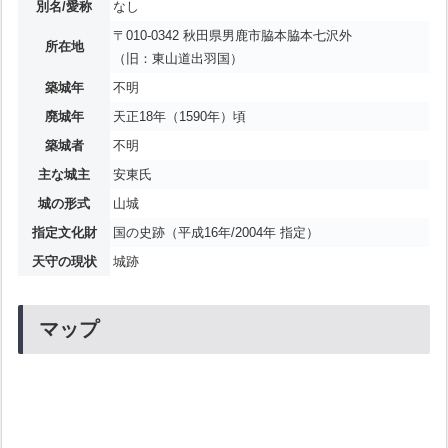
別名/愛称
なし
〒010-0342 秋田県男鹿市脇本脇本七沢外
所在地
（旧：東山道出羽国）
築城年
不明
廃城年
天正18年（1590年）頃
築城者
不明
主な城主
安東氏
城の形式
山城
指定文化財
国の史跡（平成16年/2004年 指定）
天守の現状
城跡
マップ