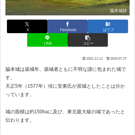
脇本城跡
X
Facebook
はてブ
LINE
コピー
2021.11.11
2024.07.27
脇本城は築城年、築城者ともに不明な謎に包まれた城で
す。
天正5年（1577年）頃に安東氏が居城としたことは分か
っています。
城の面積は約150haに及び、東北最大級の城であったと
伝わります。