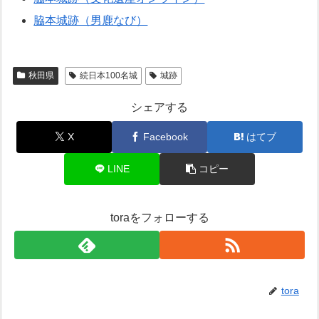
脇本城跡（男鹿なび）
秋田県
続日本100名城
城跡
シェアする
X
Facebook
はてブ
LINE
コピー
toraをフォローする
tora