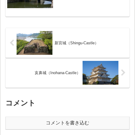
は、諏訪氏が城主となり諏訪藩の政庁が
置かれました。明治8年(1875年)に天守閣
などの建物は破却されました。現在の天
守閣は、昭和...
新宮城（Shingu-Castle）
亥鼻城（Inohana-Castle）
コメント
コメントを書き込む