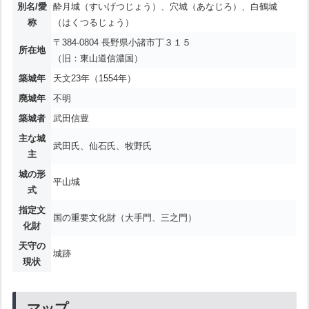
別名/愛
酔月城（すいげつじょう）、穴城（あなじろ）、白鶴城
称
（はくつるじょう）
〒384-0804 長野県小諸市丁３１５
所在地
（旧：東山道信濃国）
築城年
天文23年（1554年）
廃城年
不明
築城者
武田信豊
主な城
武田氏、仙石氏、牧野氏
主
城の形
平山城
式
指定文
国の重要文化財（大手門、三之門）
化財
天守の
城跡
現状
マップ