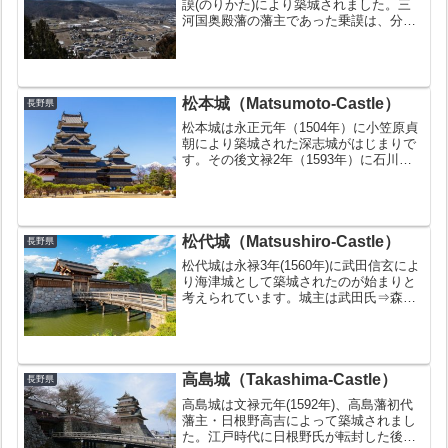
謨(のりかた)により築城されました。三
河国奥殿藩の藩主であった乗謨は、分領
であるこの地に藩庁移転をするために江
戸幕府の許可を得て築城しました。明治4
年(1871年)に建物は取り壊され廃城とな
りまし...
松本城（Matsumoto-Castle）
長野県
松本城は永正元年（1504年）に小笠原貞
朝により築城された深志城がはじまりで
す。その後文禄2年（1593年）に石川数
正によって現在の松本城の姿になりまし
た。明治初期の廃城令や太平洋戦争など
の危機を乗り越え、現存天守として当時
の姿のまま残って...
松代城（Matsushiro-Castle）
長野県
松代城は永禄3年(1560年)に武田信玄によ
り海津城として築城されたのが始まりと
考えられています。城主は武田氏⇒森長
可⇒田丸直昌と変わりましたが、最終的
に真田氏の居城となり明治維新まで松代
藩の藩庁となりました。明治の廃藩置県
により廃城となり...
高島城（Takashima-Castle）
長野県
高島城は文禄元年(1592年)、高島藩初代
藩主・日根野高吉によって築城されまし
た。江戸時代に日根野氏が転封した後