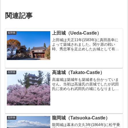
関連記事
上田城（Ueda-Castle）
長野県
上田城は天正11年(1583年)に真田昌幸に
よって築城されました。関ケ原の戦い
時、秀忠軍を足止めしたお城として有名
です。お城の豆知識日本100名城の１つ
に数えられる（27番）真田幸村の父（真
田昌幸）によって築城された上田合戦の
舞台となった城...
高遠城（Takato-Castle）
長野県
高遠城は築城年も築城者も分かっていま
せん。当初は高遠氏の居城でしたが武田
氏に攻められ武田氏の城にもなりまし
た。江戸時代には内藤氏の城としてま
た、高遠藩の藩庁が置かれこの地の中心
地として栄えましたが、明治の廃藩置県
により廃城となりました。お城...
龍岡城（Tatsuoka-Castle）
長野県
龍岡城は幕末の文久3年(1864年)に松平乗