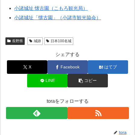
小諸城址 懐古園（こもろ観光局）
小諸城址「懐古園」（小諸市観光協会）
長野県
城跡
日本100名城
シェアする
X
Facebook
はてブ
LINE
コピー
toraをフォローする
tora