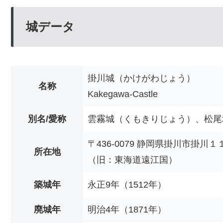
城データ
掛川城（かけがわじょう）
名称
Kakegawa-Castle
別名/愛称
雲霧城（くもきりじょう）、松尾
〒436-0079 静岡県掛川市掛川
所在地
（旧：東海道遠江国）
築城年
永正9年（1512年）
廃城年
明治4年（1871年）