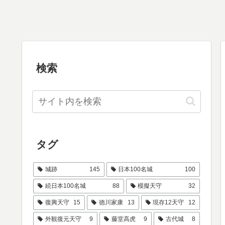
検索
タグ
城跡
145
日本100名城
100
続日本100名城
88
模擬天守
32
復興天守
15
徳川家康
13
現存12天守
12
外観復元天守
9
藤堂高虎
9
古代城
8