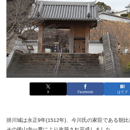
X
Facebook
はてブ
掛川城は永正9年(1512年)、今川氏の家臣である
その後山内一豊により改築され完成しました。