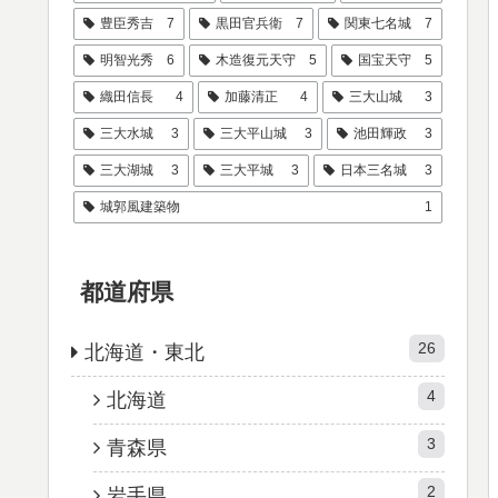
豊臣秀吉
7
黒田官兵衛
7
関東七名城
7
明智光秀
6
木造復元天守
5
国宝天守
5
織田信長
4
加藤清正
4
三大山城
3
三大水城
3
三大平山城
3
池田輝政
3
三大湖城
3
三大平城
3
日本三名城
3
城郭風建築物
1
都道府県
26
北海道・東北
4
北海道
3
青森県
2
岩手県