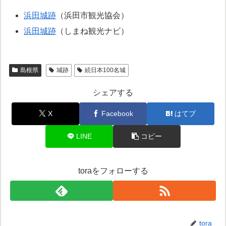
浜田城跡
（浜田市観光協会）
浜田城跡
（しまね観光ナビ）
島根県
城跡
続日本100名城
シェアする
X
Facebook
はてブ
LINE
コピー
toraをフォローする
tora