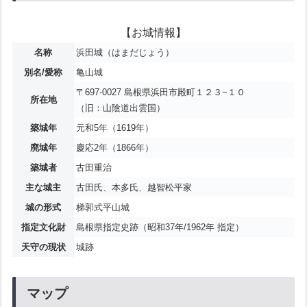
【お城情報】
名称
浜田城（はまだじょう）
別名/愛称
亀山城
〒697-0027 島根県浜田市殿町１２３−１０
所在地
（旧：山陰道出雲国）
築城年
元和5年（1619年）
廃城年
慶応2年（1866年）
築城者
古田重治
主な城主
古田氏、本多氏、越智松平家
城の形式
梯郭式平山城
指定文化財
島根県指定史跡（昭和37年/1962年 指定）
天守の現状
城跡
マップ