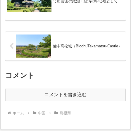
て出雲国の政治・経済の中心地として機
能しました。明治4年(1871年)の廃藩置県
により廃城となりましたが、破却される
ことなく天守は保存されました。2015年
(平...
備中高松城（BicchuTakamatsu-Castle）
コメント
コメントを書き込む
ホーム
中国
島根県