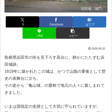
浜田城「城門」
X
Facebook
はてブ
LINE
コピー
2026.06.20
島根県浜田市の街を見下ろす高台に、静かにたたずむ浜
田城跡。
1619年に築かれたこの城は、かつて山陰の要衝として歴
史の表舞台に立ち、
その姿から「亀山城」の愛称で地元の人々に親しまれて
きました。
いまは国指定の史跡として大切に守られていますが、