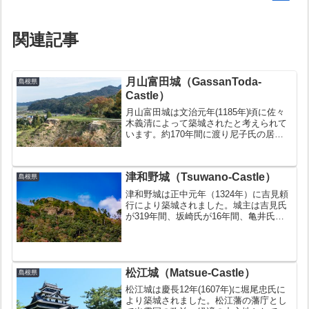
関連記事
月山富田城（GassanToda-
島根県
Castle）
月山富田城は文治元年(1185年)頃に佐々
木義清によって築城されたと考えられて
います。約170年間に渡り尼子氏の居城
でありましたが、毛利氏に滅ぼされ毛利
氏の居城となりました。江戸時代に堀尾
氏が城主となりましたが慶長16年(1611
津和野城（Tsuwano-Castle）
年)に松江...
島根県
津和野城は正中元年（1324年）に吉見頼
行により築城されました。城主は吉見氏
が319年間、坂崎氏が16年間、亀井氏が
225年間と入れ替わり、明治4年（1871
年）の廃藩置県で廃城となりました。天
守は廃城以前の貞享3年（1686）に落雷
により...
松江城（Matsue-Castle）
島根県
松江城は慶長12年(1607年)に堀尾忠氏に
より築城されました。松江藩の藩庁とし