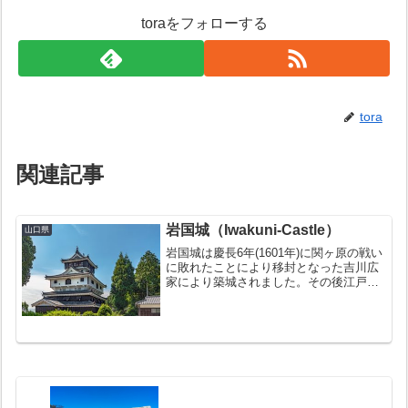
toraをフォローする
tora
関連記事
岩国城（Iwakuni-Castle）
山口県
岩国城は慶長6年(1601年)に関ヶ原の戦い
に敗れたことにより移封となった吉川広
家により築城されました。その後江戸幕
府による一国一城令により慶長20年(1615
年)に破却されたため、わずか７年しか存
在しない短命の城でした。現在の天守
は、昭和...