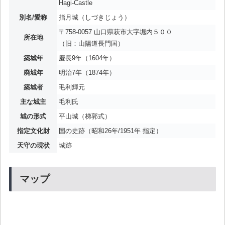
Hagi-Castle
別名/愛称
指月城（しづきじょう）
〒758-0057 山口県萩市大字堀内５００
所在地
（旧：山陽道長門国）
築城年
慶長9年（1604年）
廃城年
明治7年（1874年）
築城者
毛利輝元
主な城主
毛利氏
城の形式
平山城（梯郭式）
指定文化財
国の史跡（昭和26年/1951年 指定）
天守の現状
城跡
マップ