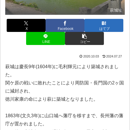
萩城址
X
Facebook
はてブ
LINE
コピー
2020.10.03
2024.07.27
萩城は慶長9年(1604年)に毛利輝元により築城されまし
た。
関ケ原の戦いに敗れたことにより周防国・長門国の2ヶ国
に減封され、
徳川家康の命により萩に築城となりました。
1863年(文久3年)に山口城へ藩庁を移すまで、長州藩の藩
庁が置かれました。