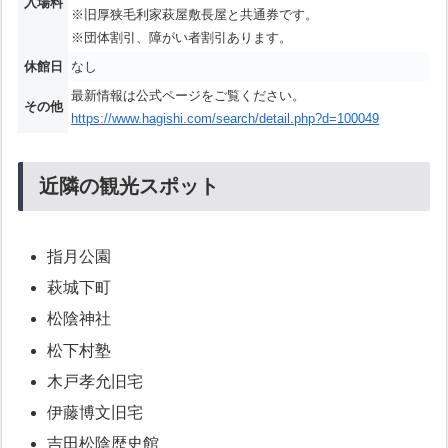
入場料
※旧厚狭毛利家萩屋敷長屋と共通券です。
※団体割引、障がい者割引あります。
休館日
なし
最新情報は公式ページをご覧ください。
その他
https://www.hagishi.com/search/detail.php?d=100049
近隣の観光スポット
指月公園
萩城下町
松陰神社
松下村塾
木戸孝允旧宅
伊藤博文旧宅
吉田松陰歴史館