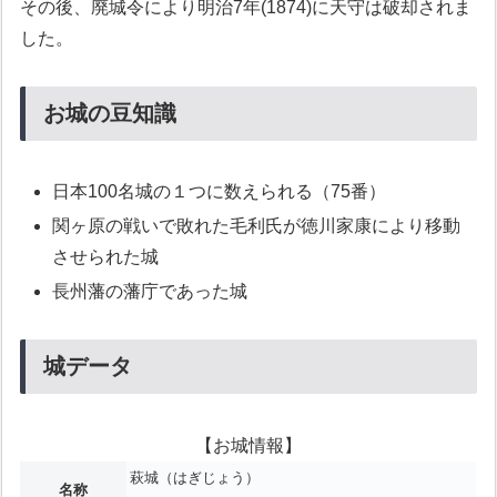
その後、廃城令により明治7年(1874)に天守は破却されま
した。
お城の豆知識
日本100名城の１つに数えられる（75番）
関ヶ原の戦いで敗れた毛利氏が徳川家康により移動
させられた城
長州藩の藩庁であった城
城データ
【お城情報】
萩城（はぎじょう）
名称