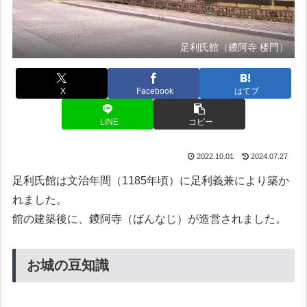
足利氏館（鑁阿寺 楼門）
X
Facebook
はてブ
LINE
コピー
2022.10.01
2024.07.27
足利氏館は文治年間（1185年頃）に足利義兼により築か
れました。
館の建築後に、鑁阿寺（ばんなじ）が造営されました。
お城の豆知識