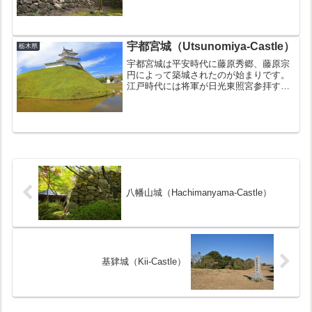
も攻め落とされることは無い堅固な城で
した。関ヶ原の戦い後に佐野藩が成立し
たことにより佐野城が築かれたため、慶
長7年（1602年）...
宇都宮城（Utsunomiya-Castle）
栃木県
宇都宮城は平安時代に藤原秀郷、藤原宗
円によって築城されたのが始まりです。
江戸時代には将軍が日光東照宮参拝する
時の宿泊施設としても利用されました。
建物は明治2年(1869年)の宇都宮城の戦い
（戊辰戦争）時に焼失してしまいまし
た。お城の豆知識関...
八幡山城（Hachimanyama-Castle）
基肄城（Kii-Castle）