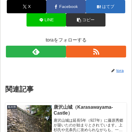
X
Facebook
はてブ
LINE
コピー
toraをフォローする
tora
関連記事
唐沢山城（Karasawayama-
栃木県
Castle）
唐沢山城は延長5年（927年）に藤原秀郷
が築いたのが始まりとされています。上
杉氏や北条氏に攻められながらも、一度