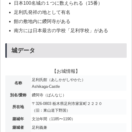
日本100名城の１つに数えられる（15番）
足利氏発祥の地として有名
館の敷地内に鑁阿寺がある
南方には日本最古の学校「足利学校」がある
城データ
【お城情報】
足利氏館（あしかがしやかた）
名称
Ashikaga-Castle
別名/愛称
鑁阿寺（ばんなじ）
〒326-0803 栃木県足利市家富町２２２０
所在地
（旧：東山道下野国）
築城年
文治年間（1185〜1190）
築城者
足利義兼